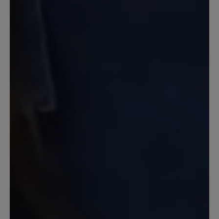
gefallen.Endlich mal ein Schuh der am
Fuß gut gepasst hat und schmale
Waden/Knöchel hat.Es gibt auch Leute
mit schmalen Unterschenkeln und
breiten Füßen,Meistens ist mir der
Schaft zu weit, wenn der Fuß breit
genug ist.Dies war hier endlich einmal
anders.Allerdings hätte ich mir
gewünscht, dass er mehr gefüttert
ist.Der Fleecestoff im Schuh ist im
Vergleich zu anderen Modellen sehr
dünn und die Sohle ist ungefüttert.Für
einen Winterstiefel bei der Preisklasse
nicht ok.Deswegen habe ich ihn
schweren Herzens
zurückgeschickt.Übergangsschuhe habe
ich genug. Wenn ihr dieses Modell
gefüttert herausbringt würde ich es
sofort in allen Farben kaufen.