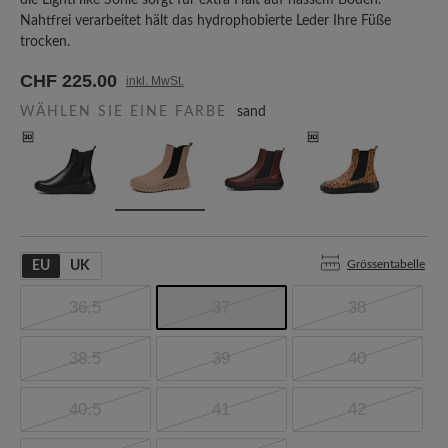
die LightHike Sohle sorgt für extra Halt auf nassem Boden.
Nahtfrei verarbeitet hält das hydrophobierte Leder Ihre Füße
trocken.
CHF 225.00
inkl. MwSt.
WÄHLEN SIE EINE FARBE
sand
Grössentabelle
EU
UK
36,5
37
38
38.5
39
40
40,5
41
42