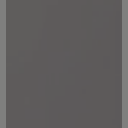
50%
Sehr gut (2)
25%
Gut (1)
0%
Akzeptierbar (0)
0%
Unbefriedigend (0)
Geben Sie eine Bewertung
Teilen Sie Ihre Erfahrungen mit dem
Produkt mit anderen Kunden.
Schreiben Sie eine Bewertung
Sortiert nach