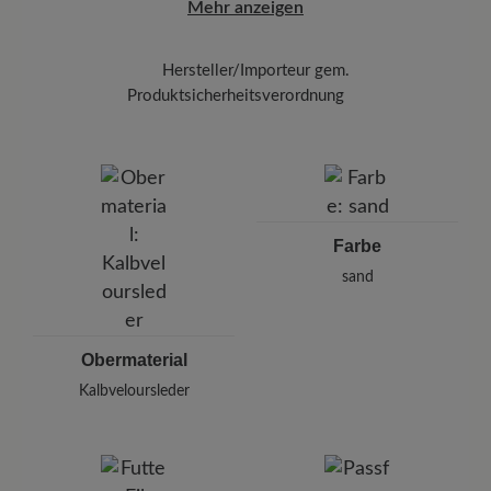
Mehr anzeigen
Hersteller/Importeur gem.
Produktsicherheitsverordnung
BÄR
BÄR GmbH
Pleidelsheimer Str. 15/1, 74321 Bietigheim-Bissingen,
Deutschland
E-Mail:
kundenbetreuung@baer-schuhe.ch
Farbe
Telefon: 0800 88 62 63
sand
Obermaterial
Kalbveloursleder