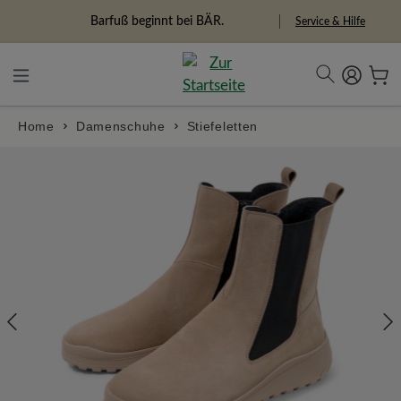
in content
Barfuß beginnt bei BÄR.
Freiheitspioniere
Service & Hilfe
Home
Damenschuhe
Stiefeletten
Skip image gallery