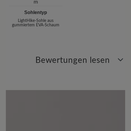
Sohlentyp
LightHike-Sohle aus
gummiertem EVA-Schaum
Bewertungen lesen
4 von 4 Bewertungen
4 von 5 Sternen
Average rating of 4 out of 5 stars
25%
Perfekt (1)