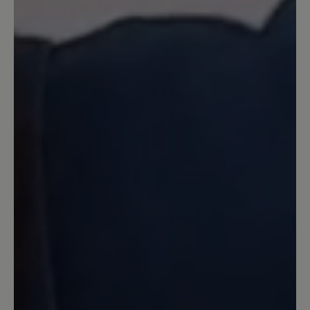
kleines „Aber“: Ich denke, dass die
seitlichen Gummieinsätze bei Regen
oder Schnee Feuchtigkeit durchlassen
könnten. Für trockenes Wetter sind sie
jedoch einfach ideal. Noch besser wäre
es, wenn der Gummieinsatz etwas
höher wäre oder das Modell ganz ohne
Gummieinsätze gefertigt würde.
Insgesamt bin ich mit dem Kauf sehr
zufrieden.
30. Oktober 2025 12:27
Review with rating of 4 out of 5 stars
Tolle Passform
Mir hat dieser Schuh sehr gut