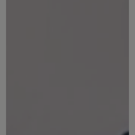
4
Bewertungen
11. Februar 2026 10:33
Review with rating of 5 out of 5 stars
Sehr bequem mit einem kleinen
Aber
Das ist mein erster Kauf von Schuhen
der Marke Bär, und ich bin positiv
überrascht. Ehrlich gesagt hätte ich
nicht gedacht, dass Schuhe so bequem
sein können. Sie sitzen perfekt am Fuß,
sind leicht und sehr angenehm zu
tragen. Ich trage sie mit Freude und
werde diese Marke auf jeden Fall wieder
in Betracht ziehen. Es gibt nur ein