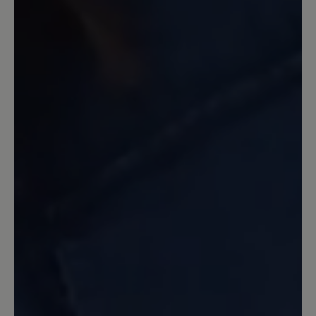
16. Juli 2025 10:21
Review with rating of 3 out of 5 stars
Ausgefallene Stiefel
Tolle Schuhe, gute Passform im
Fußbereich, allerdings extrem eng an
der Wade ..... Sooo schade, leider zurück
5. November 2023 15:08
Review with rating of 4 out of 5 stars
Birgit