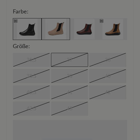
Farbe:
Größe:
36,5
37
38
38.5
39
40
40,5
41
42
42.5
43