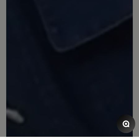
Habe die bequemen roten Lackschuhe
von Jolina vor einem Jahr gekauft, bin
sehr zufrieden. Nun diese Stiefflette,
super Zehenfreiheit, ein Hingucker. Hier
ist Qualität ein Gebot.