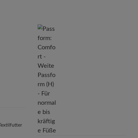
nd
extilfutter