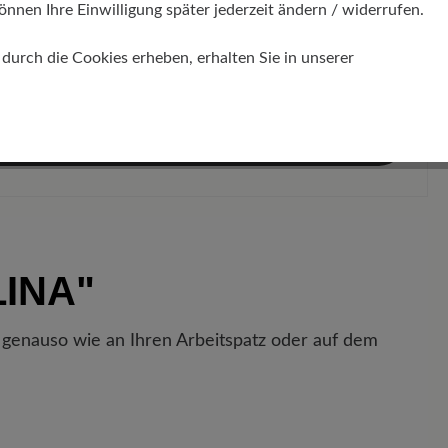
önnen Ihre Einwilligung später jederzeit ändern / widerrufen.
Statt:
CHF 315.00*
(8% gespart)
r das Bundle:
CHF 289.80*
urch die Cookies erheben, erhalten Sie in unserer
%
ndle in den Warenkorb
LINA"
 genauso wie an Ihren Arbeitspatz oder auf dem