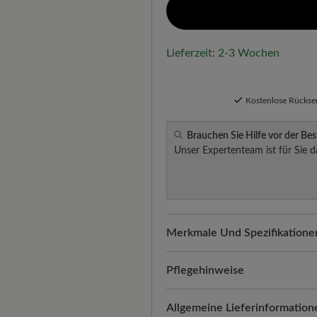
Lieferzeit: 2-3 Wochen
Kostenlose Rücks
Brauchen Sie Hilfe vor der Bes
Unser Expertenteam ist für Sie d
Merkmale Und Spezifikatione
Freeyourfeet!
Die perfekte Pa
Schuhe, handgefertigt hergeste
Pflegehinweise
Qualität, die man spürt:
Kalbn
Mit der richtigen Pflege blei
Allgemeine Lieferinformation
geschmeidige Eleganz des Nap
langlebig. So geht’s: