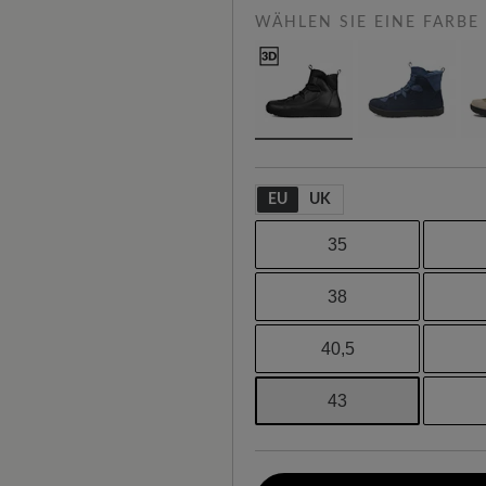
WÄHLEN SIE EINE FARBE
EU
UK
35
38
40,5
43