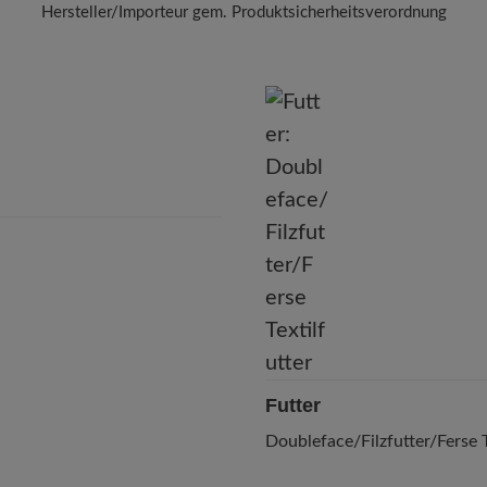
Hersteller/Importeur gem. Produktsicherheitsverordnung
BÄR
BÄR GmbH
leidelsheimer Str. 15/1, 74321 Bietigheim-Bissingen, Deutschla
E-Mail:
kundenbetreuung@baer-schuhe.ch
Telefon: 0800 88 62 63
Futter
Doubleface/Filzfutter/Ferse T