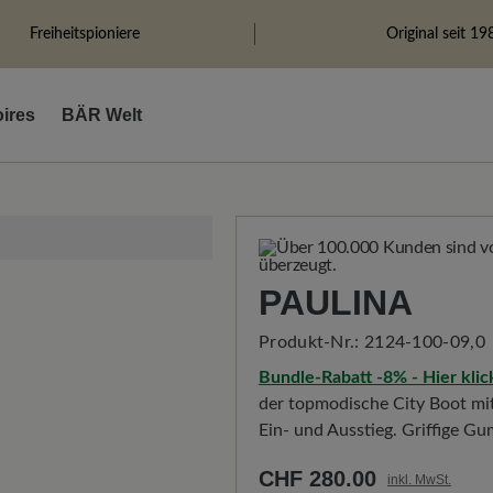
Freiheitspioniere
Original seit 19
ires
BÄR Welt
PAULINA
Produkt-Nr.:
2124-100-09,0
Bundle-Rabatt -8% - Hier kli
der topmodische City Boot mit
Ein- und Ausstieg. Griffige G
CHF 280.00
inkl. MwSt.