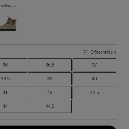
schwarz
Grössentabelle
36
36,5
37
38.5
39
40
41
42
42.5
44
44,5