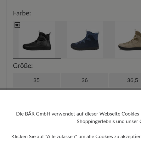
Farbe:
Größe:
35
36
36,5
38
38.5
39
40,5
41
42
Die BÄR GmbH verwendet auf dieser Webseite Cookies und
Shoppingerlebnis und unser 
43
44
44,5
Klicken Sie auf "Alle zulassen" um alle Cookies zu akzeptie