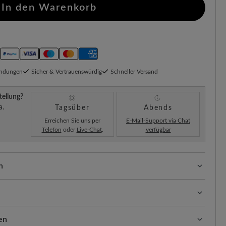
In den Warenkorb
endungen
Sicher & Vertrauenswürdig
Schneller Versand
tellung?
a.
Tagsüber
Abends
Erreichen Sie uns per
E-Mail-Support via Chat
Telefon
oder
Live-Chat
.
verfügbar
n
ssform mit 100% Zehenfreiheit. Natürlich geformte
llt.
appaleder und Doubleface Lammfellfütterung schenkt die
ben beide Materialien geschmeidig, geschützt und
en
paleders mit der kuscheligen, wärmeisolierenden